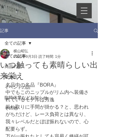
記事
全ての記事
横山昭弘
全ての記事
2021年9月3日
読了時間: 1分
いつ触っても素晴らしい出
商品の話
来栄え
乗る話
名品中の名品『BORA』
イベントの話
中でもこのニップルがリム内へ装備さ
臨時休業などお知らせ
れているモデルは秀逸
振れ取りに手間が掛かる？と、思われ
その他
がちだけど、レース負荷とは異なり、
我々レベルだとぼぼ振れないので、心
配要らず。
万が一振れたとしても容易く修繕が可