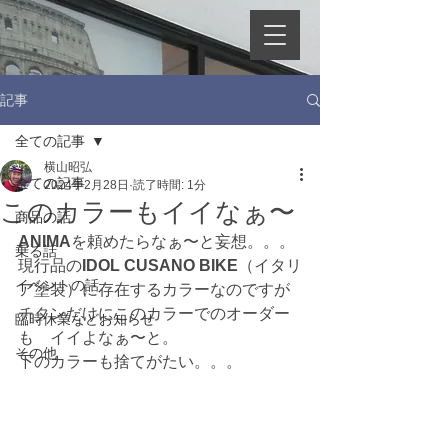
記事
全ての記事
横山昭弘
全ての記事
2024年2月28日
読了時間: 1分
このカラーもイイなぁ〜
商品の話
ANIMA
を頼めたらなぁ〜と妄想。。。
乗る話
現行品の
IDOL CUSANO BIKE
（イタリ
イベントの話
ア塗装）に存在するカラーなのですが
チタンだけにこのカラーでのオーダー
臨時休業などお知らせ
も　イイよなぁ〜と。
その他
下のカラーも捨てがたい。。。