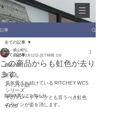
記事
全ての記事
横山昭弘
全ての記事
2025年2月12日
読了時間: 1分
この商品からも虹色が去り
商品の話
ます。
乗る話
長年愛され続けている RITCHEY WCS
イベントの話
シリーズ
臨時休業などお知らせ
そのトレードマークとも言うべき虹色
のラインが姿を消します。
その他