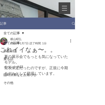
記事
全ての記事
横山昭弘
全ての記事
2024年1月7日
読了時間: 1分
これイイなぁ〜。。
商品の話
夏の展示会でもっとも気になっていた
乗る話
モデル。
イベントの話
発表未定だったのですが、正規に今期
モデルとして登場しています。
臨時休業などお知らせ
その他