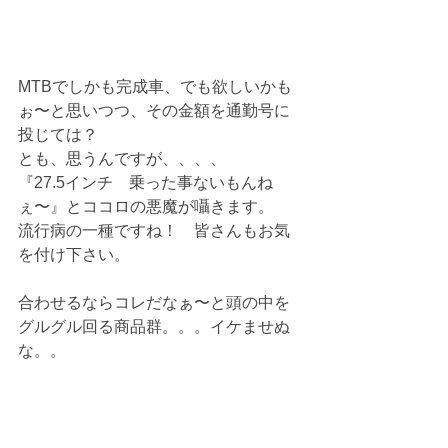
MTBでしかも完成車、でも欲しいかも
ぉ〜と思いつつ、その金額を通勤号に
投じては？
とも、思うんですが、、、、
『27.5インチ　乗った事ないもんね
ぇ〜』とココロの悪魔が囁きます。
流行病の一種ですね！　皆さんもお気
を付け下さい。
合わせるならコレだなぁ〜と頭の中を
グルグル回る商品群。。。イケませぬ
な。。