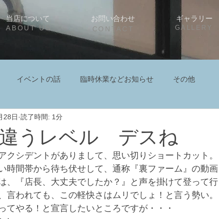
当店について
お問い合わせ
ギャラリー
ABOUT US
GALLERY
CONTACT
イベントの話
臨時休業などお知らせ
その他
月28日
読了時間: 1分
違うレベル デスね
アクシデントがありまして、思い切りショートカット。
い時間帯から待ち伏せして、通称『裏ファーム』の動画
は、『店長、大丈夫でしたか？』と声を掛けて登って行
、言われても、この軽快さはムリでしょ！と言う勢い。
ってやる！と宣言したいところですが・・・