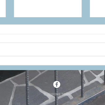
AMBROSIO FOMULA 20
トホ
TUBULAR
ヤへ
© 2019 BIKE TOWN