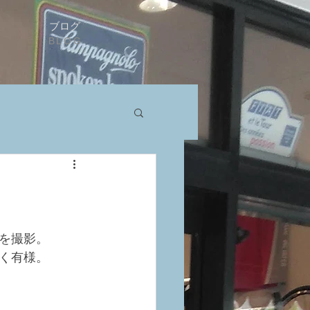
ブログ
BLOG
を撮影。
く有様。