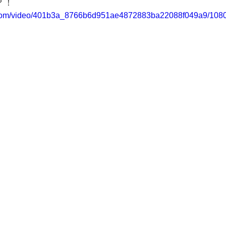
？！
ic.com/video/401b3a_8766b6d951ae4872883ba22088f049a9/1080