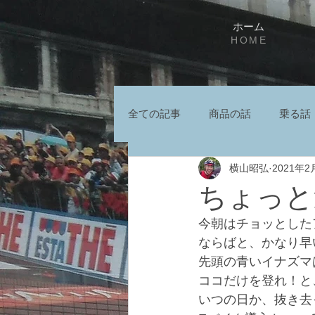
ホーム
HOME
全ての記事
商品の話
乗る話
横山昭弘
2021年2
ちょっと
今朝はチョッとした
ならばと、かなり早
先頭の青いイナズマ
ココだけを登れ！と
いつの日か、抜き去