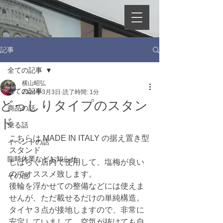
記事
全ての記事
横山昭弘
全ての記事
2024年3月3日
読了時間: 1分
どっしりタイプのスタン
商品の話
ド
乗る話
こちらは MADE IN ITALY の据え置き型
イベントの話
スタンド
臨時休業などお知らせ
しばらく店内で使用して、塩梅が良い
のでオススメ致します。
その他
後輪を浮かせての整備などには使えま
せんが、ただ載せるだけの単純構造。
タイヤ３点が接地しますので、非常に
安定していまして、空気が抜けても自