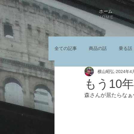
ホーム
HOME
全ての記事
商品の話
乗る話
横山昭弘
2024年4
もう10
森さんが居たらなぁ