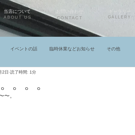
当店について
お問い合わせ
ギャラリー
ABOUT US
GALLERY
CONTACT
イベントの話
臨時休業などお知らせ
その他
月2日
読了時間: 1分
年。。。。
〜〜。