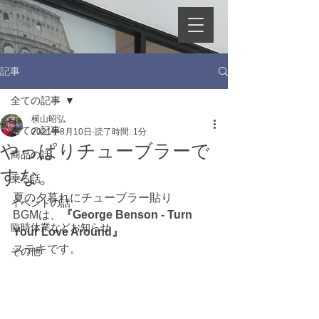
記事
全ての記事
横山昭弘
全ての記事
2021年8月10日
読了時間: 1分
やっぱりチューブラーで
商品の話
すな。
乗る話
夏の夕暮れにチューブラー貼り
イベントの話
BGMは、
『George Benson - Turn 
臨時休業などお知らせ
Your Love Around』
ステキです。
その他