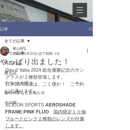
記事
全ての記事
横山昭弘
全ての記事
2024年5月31日
読了時間: 1分
やっぱり出ました！
商品の話
Giro d' Italia 2024 総合優勝記念のサン
乗る話
グラスが２種類登場します。
イベントの話
日本国内流通は、ごく僅か！　ご予約
にて承ります。
臨時休業などお知らせ
その他
SCICON SPORTS 
AEROSHADE 
FRAME:PINK FLUO　
国内限定１０個
ブルーとピンク２種類のレンズが付属
します。