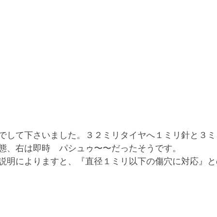
でして下さいました。３２ミリタイヤへ１ミリ針と３ミ
態、右は即時　パシュゥ〜〜だったそうです。
説明によりますと、『直径１ミリ以下の傷穴に対応』と