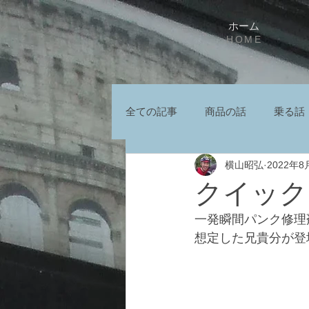
ホーム
HOME
全ての記事
商品の話
乗る話
横山昭弘
2022年8
クイック
一発瞬間パンク修理
想定した兄貴分が登