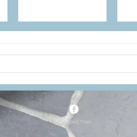
気品を放つグロスグレー。
20
KASK「PROTONE ICON」
PR
今週末、待望の入荷。
クト
© 2019 BIKE TOWN