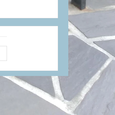
27年ニューカラー！RUDY
OJECT（ルディプロジェ
）新色発表のお知らせ