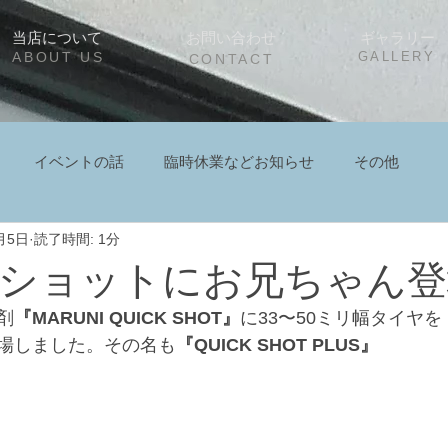
当店について
お問い合わせ
ギャラリー
ABOUT US
GALLERY
CONTACT
イベントの話
臨時休業などお知らせ
その他
月5日
読了時間: 1分
ショットにお兄ちゃん登
剤
『MARUNI QUICK SHOT』
に33〜50ミリ幅タイヤを
場しました。その名も
『QUICK SHOT PLUS』