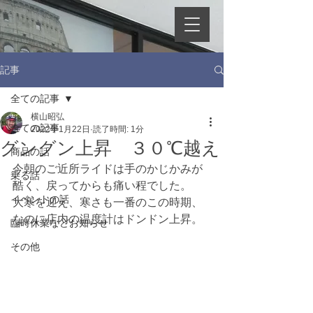
記事
全ての記事
横山昭弘
全ての記事
2022年1月22日
読了時間: 1分
グングン上昇 ３０℃越え
商品の話
今朝のご近所ライドは手のかじかみが
乗る話
酷く、戻ってからも痛い程でした。
イベントの話
大寒を迎え、寒さも一番のこの時期、
なのに店内の温度計はドンドン上昇。
臨時休業などお知らせ
その他