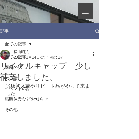
記事
全ての記事
横山昭弘
全ての記事
2021年1月14日
読了時間: 1分
サイクルキャップ 少し
商品の話
補充しました。
乗る話
当店初入荷やリピート品がやって来ま
イベントの話
した。
臨時休業などお知らせ
その他