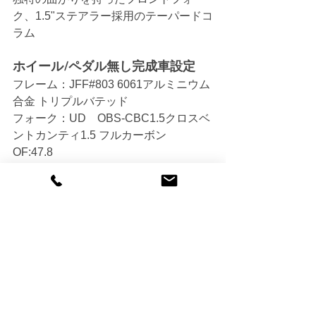
ク、1.5"ステアラー採用のテーパードコ
ラム
ホイール/ペダル無し完成車設定
フレーム：JFF#803 6061アルミニウム
合金 トリプルバテッド
フォーク：UD　OBS-CBC1.5クロスベ
ントカンティ1.5 フルカーボン　
OF:47.8
サイズ：465mm、500mm
カラー：ブラッシュシルバー
タイヤクリアランス：62mm
コンポーネント：シマノ105 11S
ハンドル：ディズナ ジェイフィット ア
ーク FZ 31.8mm
ステム：ディズナクロス ハングステム
シートポスト：ディズナ アキレス+ナ
ロウサーティー30mmクランプ