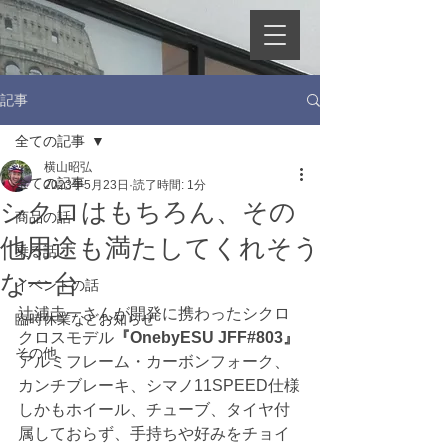
記事
全ての記事
横山昭弘
全ての記事
2023年5月23日
読了時間: 1分
シクロはもちろん、その
商品の話
他用途も満たしてくれそう
乗る話
な一台
イベントの話
辻浦圭一さんが開発に携わったシクロ
臨時休業などお知らせ
クロスモデル
『OnebyESU JFF#803』
その他
アルミフレーム・カーボンフォーク、
カンチブレーキ、シマノ11SPEED仕様
しかもホイール、チューブ、タイヤ付
属しておらず、手持ちや好みをチョイ