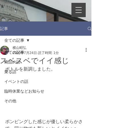
記事
全ての記事
横山昭弘
全ての記事
2020年7月24日
読了時間: 1分
スベスベでイイ感じ
商品の話
ボトルを新調しました。
乗る話
イベントの話
臨時休業などお知らせ
その他
ポンピングした感じが優しい柔らかさ