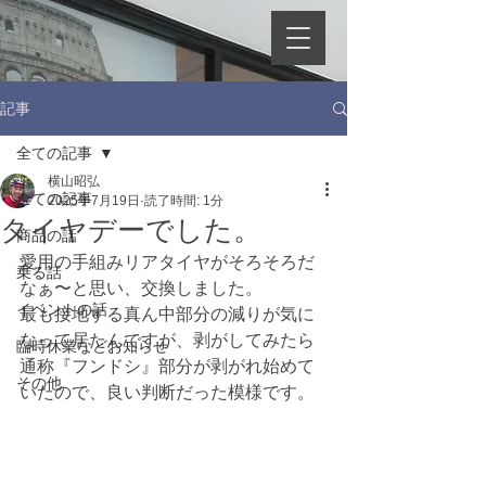
記事
全ての記事
横山昭弘
全ての記事
2025年7月19日
読了時間: 1分
タイヤデーでした。
商品の話
愛用の手組みリアタイヤがそろそろだ
乗る話
なぁ〜と思い、交換しました。
イベントの話
最も接地する真ん中部分の減りが気に
なって居たんですが、剥がしてみたら
臨時休業などお知らせ
通称『フンドシ』部分が剥がれ始めて
その他
いたので、良い判断だった模様です。