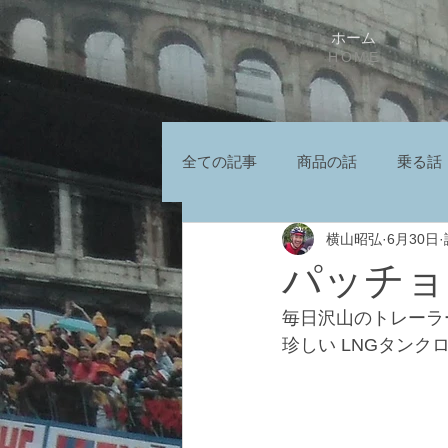
ホーム
HOME
全ての記事
商品の話
乗る話
横山昭弘
6月30日
パッチョ
毎日沢山のトレーラ
珍しい LNGタン