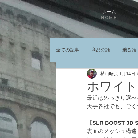
ホーム
HOME
全ての記事
商品の話
乗る話
横山昭弘
1月14日
ホワイトサ
最近はめっきり選べ
大手各社でも、ごく
【
SLR BOOST 3D 
表面のメッシュ構造