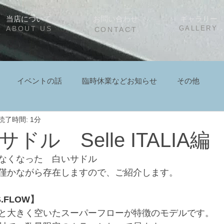
当店について
お問い合わせ
ギャラリー
ABOUT US
GALLERY
CONTACT
イベントの話
臨時休業などお知らせ
その他
読了時間: 1分
ドル Selle ITALIA編
なくなった　白いサドル
僅かながら存在しますので、ご紹介します。
S.FLOW
】
と大きく空いたスーパーフローが特徴のモデルです。