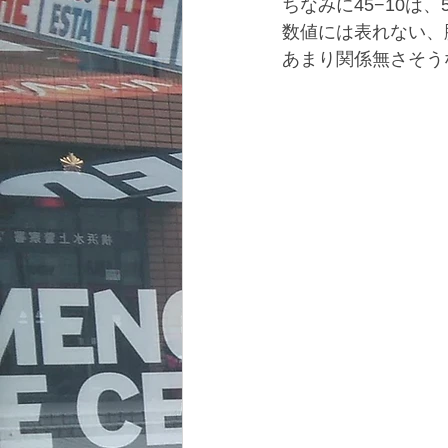
ちなみに45−10は
数値には表れない、
あまり関係無さそう