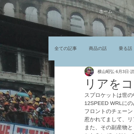
ホーム
HOME
全ての記事
商品の話
乗る話
横山昭弘
6月3日
読
リアをコ
スプロケットは世の
12SPEED WRL
フロントのチェーン
惹かれてまして、リ
また、その副産物と