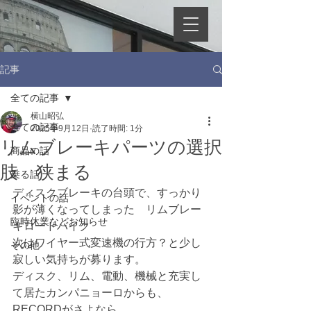
記事
全ての記事
横山昭弘
全ての記事
2025年9月12日
読了時間: 1分
リムブレーキパーツの選択
商品の話
肢 狭まる
乗る話
ディスクブレーキの台頭で、すっかり
イベントの話
影が薄くなってしまった　リムブレー
臨時休業などお知らせ
キロードバイク
次はワイヤー式変速機の行方？と少し
その他
寂しい気持ちが募ります。
ディスク、リム、電動、機械と充実し
て居たカンパニョーロからも、
RECORDがさよなら。