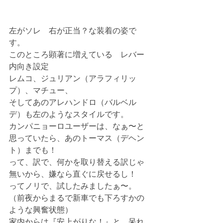
左がソレ　右が正当？な装着の姿で
す。
このところ顕著に増えている　レバー
内向き設定
レムコ、ジュリアン（アラフィリッ
プ）、マチュー、
そしてあのアレハンドロ（バルベル
デ）も左のようなスタイルです。
カンパニョーロユーザーは、なぁ〜と
思っていたら、あのトーマス（デヘン
ト）までも！
って、訳で、何かを取り替える訳じゃ
無いから、嫌なら直ぐに戻せるし！
ってノリで、試したみましたぁ〜。
（前夜からまるで新車でも下ろすかの
ような興奮状態）
家内からは『安上がりな！』と、呆れ