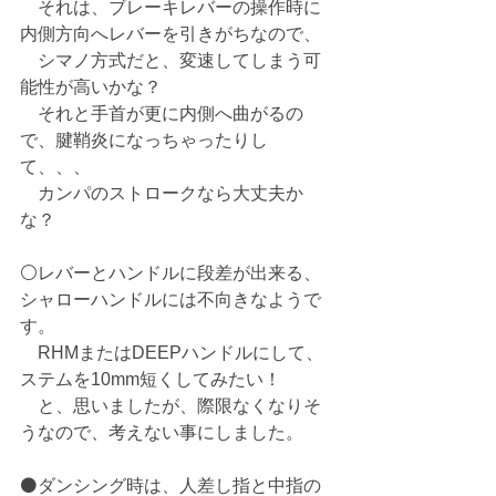
　それは、ブレーキレバーの操作時に
内側方向へレバーを引きがちなので、
　シマノ方式だと、変速してしまう可
能性が高いかな？
　それと手首が更に内側へ曲がるの
で、腱鞘炎になっちゃったりし
て、、、
　カンパのストロークなら大丈夫か
な？
⚪️レバーとハンドルに段差が出来る、
シャローハンドルには不向きなようで
す。
　RHMまたはDEEPハンドルにして、
ステムを10mm短くしてみたい！
　と、思いましたが、際限なくなりそ
うなので、考えない事にしました。
⚫️ダンシング時は、人差し指と中指の