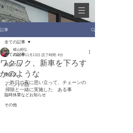
記事
全ての記事
横山昭弘
全ての記事
2020年11月13日
読了時間: 4分
ワクワク、新車を下ろす
商品の話
かのような
乗る話
一昨日の夜に思い立って、チェーンの
イベントの話
掃除と一緒に実施した　ある事
臨時休業などお知らせ
その他