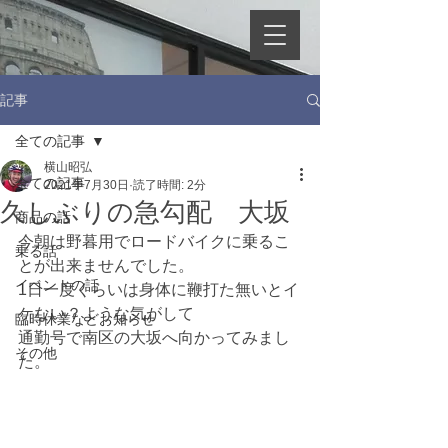
記事
全ての記事
横山昭弘
全ての記事
2021年7月30日
読了時間: 2分
久しぶりの急勾配 大坂
商品の話
今朝は野暮用でロードバイクに乗るこ
乗る話
とが出来ませんでした。
イベントの話
1日一度くらいは身体に鞭打た無いとイ
ケない？ような気がして
臨時休業などお知らせ
通勤号で南区の大坂へ向かってみまし
その他
た。