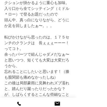
クションが掛かるように重心も加味。
入り口から全てシッティング（ミドル
＊ロー）で登るお題だったので
頭ん中、真っ白になりながら、どうに
か足を回しましたぁ〜。。。
転びかけながら思ったのは、１７５セ
ンチのクランクは　長ぇぇぇーーー！
ってコト。
余ったパーツで組んじゃダメだなぁ〜
と思いつつ、短くても大変は大変だろ
うから、
忘れることにしたいと思います！（膝
も股関節も痛めなかったしね）
この後は局部豪雨に見舞われズブ濡れ
と、踏んだり蹴ったりだったかな？
が、しばらくするとこんな些細なこと
でも、良い思い出となるんでしょう
ね。