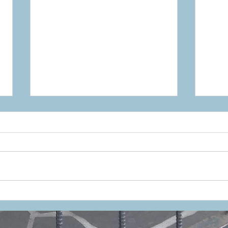
もう増やさない！と思いつ
気品
つ、再び・・
KAS
今週