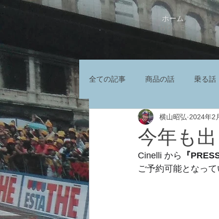
ホーム
HOME
全ての記事
商品の話
乗る話
横山昭弘
2024年2
今年も出
Cinelli から
『PRESS
ご予約可能となって