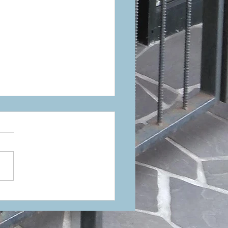
を放つグロスグレー。
K「PROTONE ICON」
末、待望の入荷。