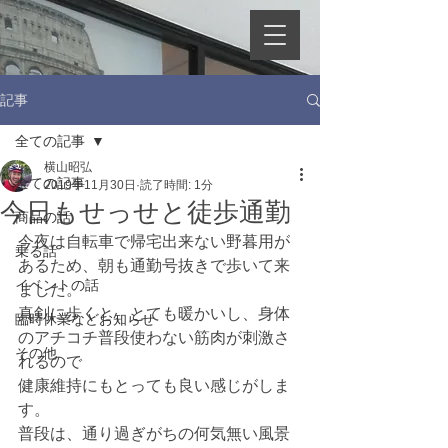
記事
全ての記事
横山昭弘
全ての記事
2019年11月30日
読了時間: 1分
今日もせっせと徒歩通勤
商品の話
今夜は自転車で帰宅出来ない野暮用が
乗る話
あるため、朝も通勤号抜きで歩いて来
イベントの話
ました。
真剣に歩くと、とても暖かいし、身体
臨時休業などお知らせ
のアチコチ普段使わない筋肉が刺激さ
その他
れるので
健康維持にもとっても良い感じがしま
す。
普段は、通り過ぎがちの何気無い風景