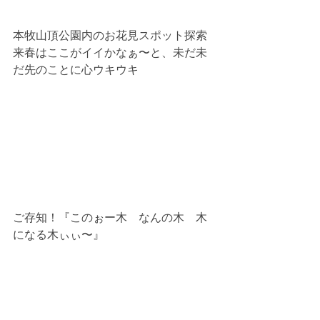
本牧山頂公園内のお花見スポット探索
来春はここがイイかなぁ〜と、未だ未
だ先のことに心ウキウキ
ご存知！『このぉー木　なんの木　木
になる木ぃぃ〜』