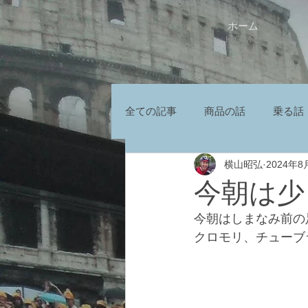
ホーム
HOME
全ての記事
商品の話
乗る話
横山昭弘
2024年8
今朝は少
今朝はしまなみ前の
クロモリ、チューブ