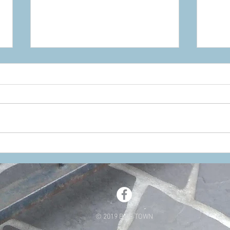
AMBROSIO FOMULA 20
トホ
TUBULAR
ヤへ
© 2019 BIKE TOWN