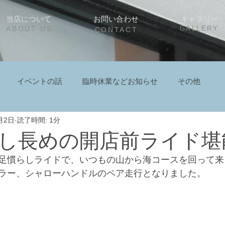
当店について
お問い合わせ
ギャラリー
ABOUT US
GALLERY
CONTACT
イベントの話
臨時休業などお知らせ
その他
月2日
読了時間: 1分
し長めの開店前ライド堪
足慣らしライドで、いつもの山から海コースを回って来
ラー、シャローハンドルのペア走行となりました。