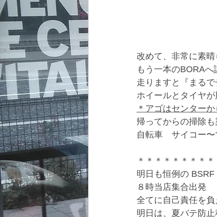
改めて、非常に素晴
もう一本のBORA
走りますと『まるで
ホイールとタイヤが
＊アゴはセンターか
帰ってからの掃除も
自転車　サイコー〜
＊＊＊＊＊＊＊＊＊
明日も恒例の BSR
８時当店集合出発　
全てに自己責任を負
明日は、夏バテ防止