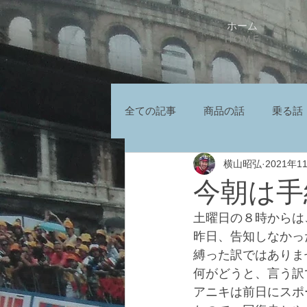
ホーム
HOME
全ての記事
商品の話
乗る話
横山昭弘
2021年1
今朝は手組
土曜日の８時からは
昨日、告知しなかっ
縛った訳ではありま
何がどうと、言う訳
アニキは前日にスポ