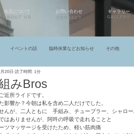
当店について
お問い合わせ
ギャラリー
ABOUT US
GALLERY
CONTACT
イベントの話
臨時休業などお知らせ
その他
1月20日
読了時間: 1分
みBros
ご近所ライドです。
た影響か？今朝は私を含め二人だけでした。
せんが、二人ともに　手組み、チューブラー、シャロー
ではありませんが、阿吽の呼吸で走れることと
ーツマッサージを受けたため、軽い筋肉痛