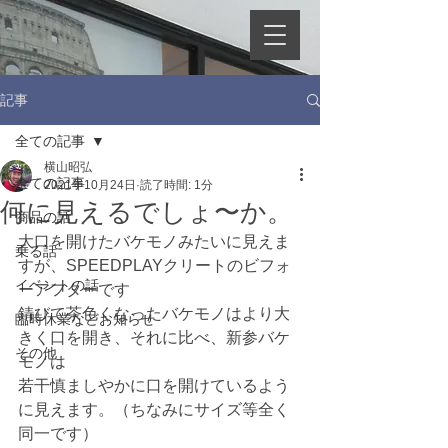
記事
全ての記事
横山昭弘
全ての記事
2021年10月24日
読了時間: 1分
何に見えるでしょ〜か。
商品の話
大口を開けたバケモノみたいに見えま
乗る話
すが、SPEEDPLAYクリートのビフォ
イベントの話
ーアフターです
錆びて茶色くなったバケモノはより大
臨時休業などお知らせ
きく口を開き、それに比べ、新参バケ
その他
モノは
若干慎ましやかに口を開けているよう
に見えます。（ちなみにサイズ等全く
同一です）