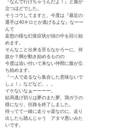
『なんで行けちゃうんだよ！』と腹が
立つほどでした。
そうコウしてますと、今度は『最近の
選手は40キロとか逃げるよな』なーー
んて
妄想の様な幻覚症状が頭の中を回り始
めます。
そんなこと出来る筈もなかろーに、何
故か？脚が動き始めるものの
今度は追い付いて来ない仲間に腹が立
ち始めます。
『一人で走るなら集合した意味ないで
しょ！』などなど。。。
イケないなぁーーーー。
結局逃げ切りは夢のまた夢、鶏ガラの
様になり、往路を終了しました。
待ってて一緒に走りゃ楽なのに、走り
出したら踏んじゃう　アタマ悪いみた
いです。