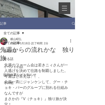
記事
全ての記事
横山昭弘
全ての記事
2025年5月18日
読了時間: 2分
先週からの流れかな 独り
商品の話
旅
乗る話
先週のファーム会は若きニィさんが一
イベントの話
人逃げを決めて往路を制覇しました。
臨時休業などお知らせ
今週はと言えば、、、
全員一斉にジャンケンして、グー・チ
その他
ョキ・パーのグループに別れる仕組み
なんですが
まさかの『V（チョキ）』独り旅が決
定！　