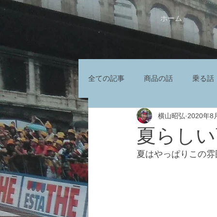
ホーム
HOME
全ての記事
商品の話
乗る話
横山昭弘
2020年8
夏らしい
夏はやっぱりこの雰