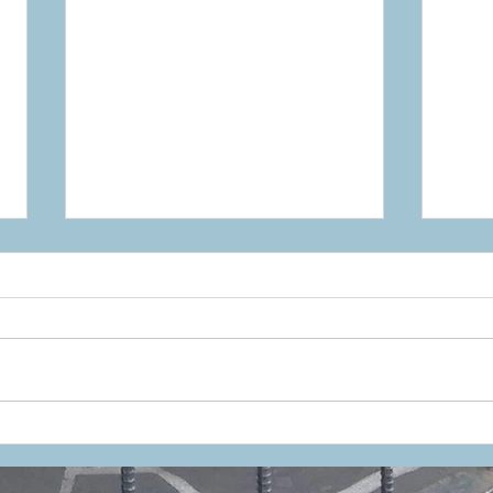
気品を放つグロスグレー。
20
KASK「PROTONE ICON」
PR
今週末、待望の入荷。
クト