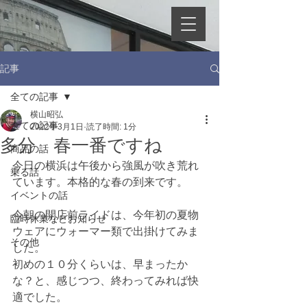
記事
全ての記事
横山昭弘
全ての記事
2022年3月1日
読了時間: 1分
多分 春一番ですね
商品の話
今日の横浜は午後から強風が吹き荒れ
乗る話
ています。本格的な春の到来です。
イベントの話
今朝の開店前ライドは、今年初の夏物
臨時休業などお知らせ
ウェアにウォーマー類で出掛けてみま
その他
した。
初めの１０分くらいは、早まったか
な？と、感じつつ、終わってみれば快
適でした。