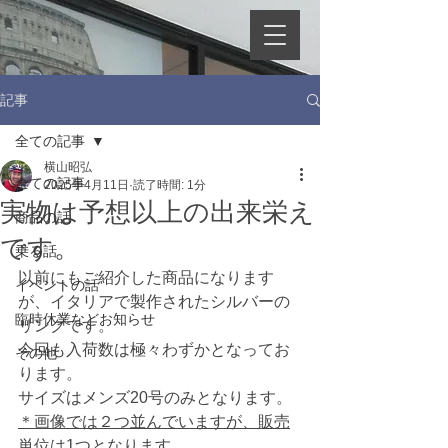
記事
全ての記事
横山昭弘
全ての記事
2025年4月11日
読了時間: 1分
実物は予想以上の出来栄え
商品の話
です。
乗る話
以前にもご紹介した商品になります
イベントの話
が、イタリアで製作されたシルバーの
臨時休業などお知らせ
リングです。
今回も入荷数は極々わずかとなってお
その他
ります。
サイズはメンズ20号のみとなります。
＊画像では２つ並んでいますが、販売
単位は1つとなります。