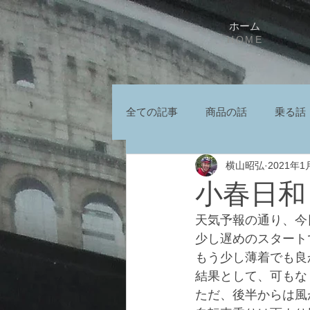
ホーム
HOME
全ての記事
商品の話
乗る話
横山昭弘
2021年1
小春日和
天気予報の通り、今
少し遅めのスタート
もう少し薄着でも良
結果として、可もな
ただ、後半からは風