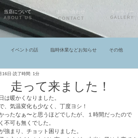
当店について
お問い合わせ
ギャラリー
ABOUT US
GALLERY
CONTACT
イベントの話
臨時休業などお知らせ
その他
月16日
読了時間: 1分
 走って来ました！
日は暖かくなりました。
で、気温変化も少なく、丁度ヨシ！
かったなぁ〜と思うほどでしたが、１時間だったので
く不可も無くでした。
が強まり、チョット困りました。