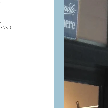
。
。
デス！