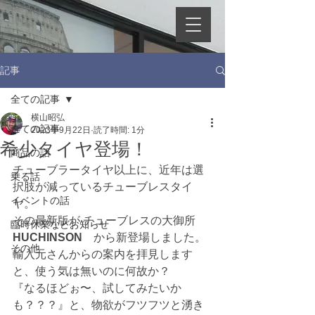
記事
全ての記事
横山昭弘
全ての記事
2023年9月22日
読了時間: 1分
希少タイヤ登場！
商品の話
チューブラータイヤ以上に、近年は選
乗る話
択肢が減っているチューブレスタイ
イベントの話
ヤ。
その最新版が チューブレスの大御所　
臨時休業などお知らせ
HUCHINSON　
から新登場しました。
その他
輸入元さんからの案内を拝見します
と、使う気は無いのに何故か？
『なるほどぉ〜、試してみたいか
も？？？』と、物欲がフツフツと湧き