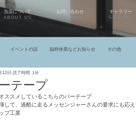
当店について
お問い合わせ
ギャラリー
ABOUT US
GALLERY
CONTACT
イベントの話
臨時休業などお知らせ
その他
月12日
読了時間: 1分
ーテープ
オススメしているこちらのバーテープ
揮して、過酷に走るメッセンジャーさんの要求にも応え
ップ工業