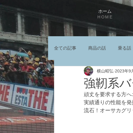
ホーム
HOME
全ての記事
商品の話
乗る話
横山昭弘
2023年9
強靭系バ
頑丈を要求する方へ
実績通りの性能を発
流石！オーサカグリ