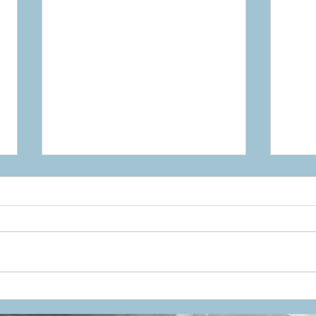
【明日の朝活】土曜恒例のプ
もう
チライド『BSRF』開催！
つ、