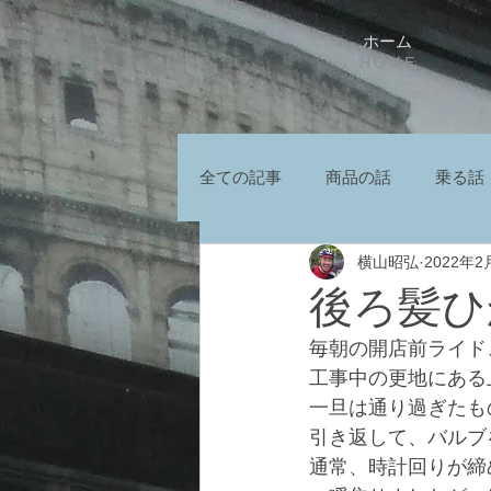
ホーム
HOME
全ての記事
商品の話
乗る話
横山昭弘
2022年2
後ろ髪ひ
毎朝の開店前ライド
工事中の更地にある
一旦は通り過ぎたも
引き返して、バルブ
通常、時計回りが締