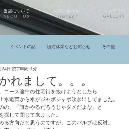
当店について
お問い合わせ
ギャラリー
ABOUT US
GALLERY
CONTACT
イベントの話
臨時休業などお知らせ
その他
月24日
読了時間: 1分
かれまして。。。
、コース途中の住宅街を抜けようとしたら
上水道菅から水がジャボジャボ吹き出してました。
のの、『誰かやるだろうじゃダメだよな』と
を探して閉じて来ました。
める方向だと思うのですが、このバルブは反対。