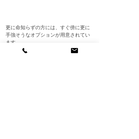
更に命知らずの方には、すぐ傍に更に
手強そうなオプションが用意されてい
ます。
今度のファーム会、小雨なんか降って
たりしたら、この場所へ行くようにし
ましょうか！
気分は、クラシック　自転車最高ぉー
ー！
＊＊＊＊＊＊＊＊＊＊＊＊＊＊＊＊＊
＊＊＊＊＊＊＊＊＊＊＊＊＊＊＊＊＊
＊＊＊＊
明日7/22（水）は、展示会見学のた
め、臨時休業致します。
ご不便をお掛けしますが、どうぞ宜し