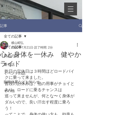
記事
全ての記事
横山昭弘
全ての記事
2020年7月21日
読了時間: 2分
心と身体を一休み 健やか
商品の話
ライド
乗る話
昨日の定休日は３時間ほどロードバイ
イベントの話
クに乗って来ました。
臨時休業などお知らせ
普段のお休みは、他の用事がチョイと
あり、ロードに乗るチャンスは
その他
巡って来ませんが、何とな〜く身体が
ダルいので、良い汗出す程度に乗ろ
う！
ってことで、身体の使い方も、効率も