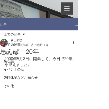
記事
全ての記事
横山昭弘
全ての記事
2020年5月3日
読了時間: 1分
思えば 20年
商品の話
2000年5月3日に開業して、今日で20年
乗る話
を迎えました。
イベントの話
臨時休業などお知らせ
その他