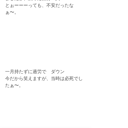
とぉーーーっても、不安だったな
ぁ〜。
一月持たずに過労で　ダウン
今だから笑えますが、当時は必死でし
たぁ〜。