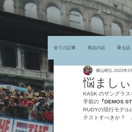
ホーム
HOME
全ての記事
商品の話
乗る話
横山昭弘
2022年3
悩ましぃ
KASK のサング
手前の
『DEMOS ST
RUDYの現行モデ
テストすべきか？　