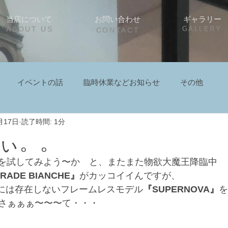
当店について
お問い合わせ
ギャラリー
ABOUT US
GALLERY
CONTACT
イベントの話
臨時休業などお知らせ
その他
月17日
読了時間: 1分
ぃ。。
ラスを試してみよう〜か　と、またまた物欲大魔王降臨中
RADE BIANCHE』
がカッコイイんですが、
ルには存在しないフレームレスモデル
『SUPERNOVA』
を
さぁぁぁ〜〜〜て・・・