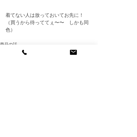
着てない人は放っておいてお先に！
（買うから待っててぇ〜〜　しかも同
色）
商品の話
すべて表示
最新記事