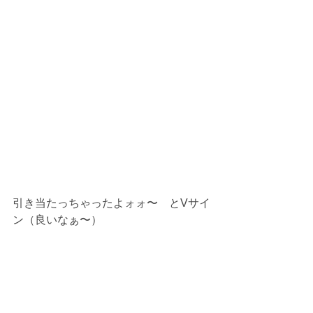
引き当たっちゃったよォォ〜　とVサイ
ン（良いなぁ〜）