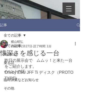
記事
全ての記事
横山昭弘
全ての記事
2020年2月27日
読了時間: 1分
懐深さを感じる一台
商品の話
昨日の展示会で　ムムッ！と来た一台
乗る話
をご紹介します。
イベントの話
Oneby ESU JFF Ti ディスク（PROTO 
TYPE)
臨時休業などお知らせ
その他