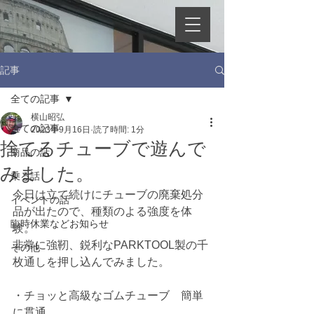
記事
全ての記事
横山昭弘
全ての記事
2023年9月16日
読了時間: 1分
捨てるチューブで遊んで
商品の話
みました。
乗る話
今日は立て続けにチューブの廃棄処分
イベントの話
品が出たので、種類のよる強度を体
臨時休業などお知らせ
験。
非常に強靭、鋭利なPARKTOOL製の千
その他
枚通しを押し込んでみました。
・チョッと高級なゴムチューブ　簡単
に貫通