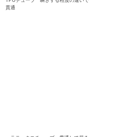
TPUチューブ　瞬きする程度の違いで
貫通