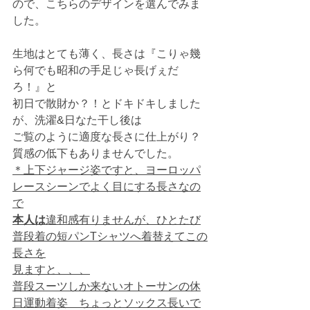
ので、こちらのデザインを選んでみま
した。
生地はとても薄く、長さは『こりゃ幾
ら何でも昭和の手足じゃ長げぇだ
ろ！』と
初日で散財か？！とドキドキしました
が、洗濯&日なた干し後は
ご覧のように適度な長さに仕上がり？
質感の低下もありませんでした。
＊上下ジャージ姿ですと、ヨーロッパ
レースシーンでよく目にする長さなの
で
本人は
違和感有りませんが、ひとたび
普段着の短パンTシャツへ着替えてこの
長さを
見ますと、、、
普段スーツしか来ないオトーサンの休
日運動着姿　ちょっとソックス長いで