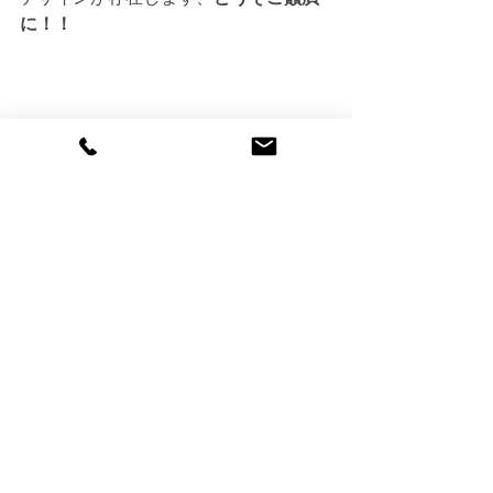
に！！
明日のご近所ライドは　たまには山手
周辺でも走って、茶でも飲んでみます
か？
って感じで走ろうと思います。
当店を８時集合出発となります。
商品の話
すべて表示
最新記事