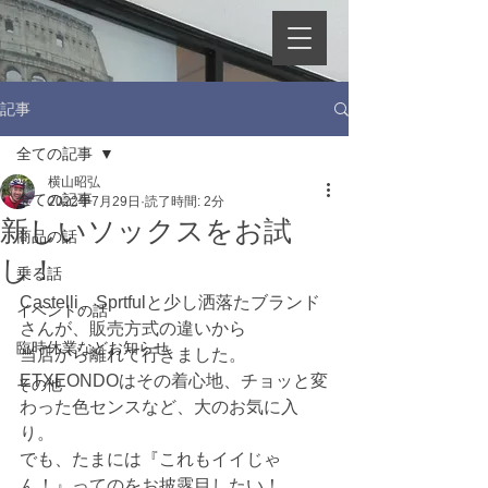
記事
全ての記事
横山昭弘
全ての記事
2022年7月29日
読了時間: 2分
新しいソックスをお試
商品の話
し！
乗る話
Castelli、Sprtfulと少し洒落たブランド
イベントの話
さんが、販売方式の違いから
臨時休業などお知らせ
当店から離れて行きました。
ETXEONDOはその着心地、チョッと変
その他
わった色センスなど、大のお気に入
り。
でも、たまには『これもイイじゃ
ん！』ってのをお披露目したい！