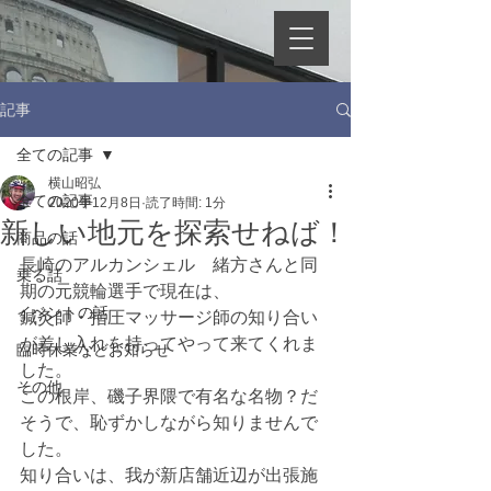
記事
全ての記事
横山昭弘
全ての記事
2020年12月8日
読了時間: 1分
新しい地元を探索せねば！
商品の話
長崎のアルカンシェル　緒方さんと同
乗る話
期の元競輪選手で現在は、
イベントの話
鍼灸師・指圧マッサージ師の知り合い
が差し入れを持ってやって来てくれま
臨時休業などお知らせ
した。
その他
この根岸、磯子界隈で有名な名物？だ
そうで、恥ずかしながら知りませんで
した。
知り合いは、我が新店舗近辺が出張施