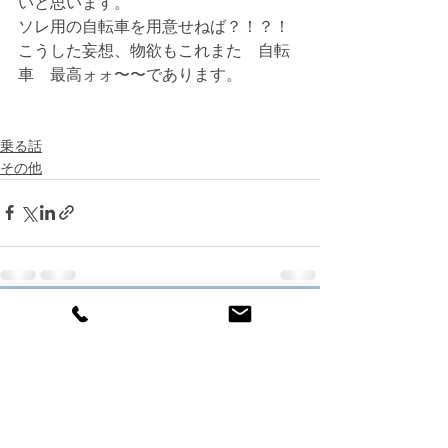
いと思います。
ソレ用の自転車を用意せねば？！？！
こうした妄想、物欲もこれまた　自転
車　最高ォォ〜〜であります。
乗る話
その他
すべて表示
最新記事