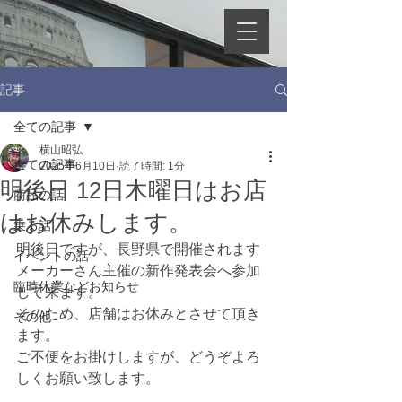
記事
全ての記事
横山昭弘
全ての記事
2025年6月10日
読了時間: 1分
明後日 12日木曜日はお店
商品の話
はお休みします。
乗る話
明後日ですが、長野県で開催されます
イベントの話
メーカーさん主催の新作発表会へ参加
臨時休業などお知らせ
して来ます。
そのため、店舗はお休みとさせて頂き
その他
ます。
ご不便をお掛けしますが、どうぞよろ
しくお願い致します。