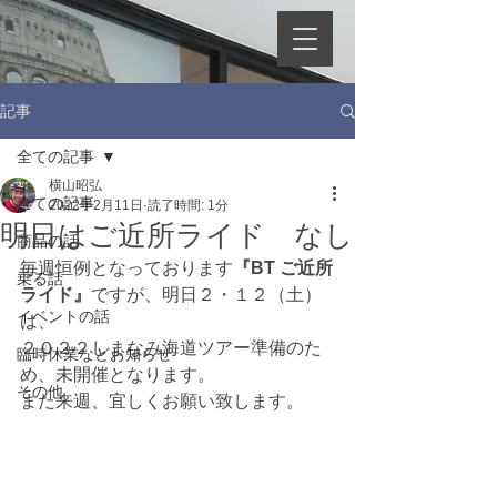
記事
全ての記事
横山昭弘
全ての記事
2022年2月11日
読了時間: 1分
明日はご近所ライド なし
商品の話
毎週恒例となっております
『BT ご近所
乗る話
ライド』
ですが、明日２・１２（土）
イベントの話
は、
２０２２しまなみ海道ツアー準備のた
臨時休業などお知らせ
め、未開催となります。
その他
また来週、宜しくお願い致します。