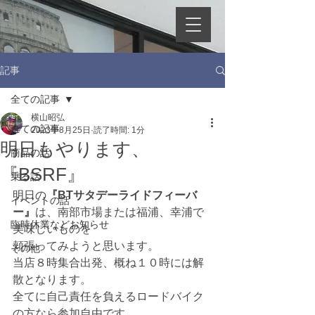
記事
全ての記事
横山昭弘
全ての記事
2023年8月25日
読了時間: 1分
明日もやります、
商品の話
『BSRF』
乗る話
明日の
『BTサタデーライドフィーバ
イベントの話
ー』
は、南部市場または福浦、幸浦で
臨時休業などお知らせ
美味しいものを
頬張ってみようと思います。
その他
当店８時集合出発、概ね１０時には解
散となります。
全てに自己責任を負えるロードバイク
の方なら参加自由です。