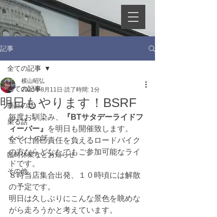
記事
全ての記事
横山昭弘
全ての記事
2023年8月11日
読了時間: 1分
明日もやります！BSRF
商品の話
毎度お馴染み、
『BTサタデーライドフ
乗る話
ィーバー』
を明日も開催致します。
イベントの話
全てに自己責任を負えるロードバイク
の方ならどなたでもご参加可能なライ
臨時休業などお知らせ
ドです。
その他
８時当店集合出発、１０時頃には解散
の予定です。
明日は久しぶりにこんな景色を眺めな
がら走ろうかと考えています。