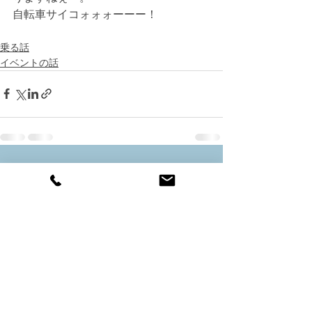
自転車サイコォォォーーー！
乗る話
イベントの話
すべて表示
最新記事