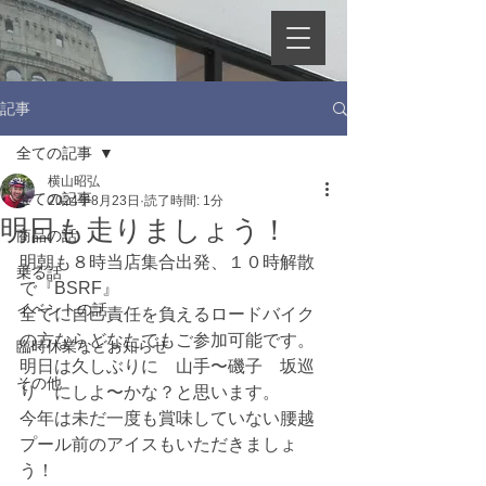
記事
全ての記事
横山昭弘
全ての記事
2024年8月23日
読了時間: 1分
明日も走りましょう！
商品の話
明朝も８時当店集合出発、１０時解散
乗る話
で『BSRF』
イベントの話
全てに自己責任を負えるロードバイク
の方ならどなたでもご参加可能です。
臨時休業などお知らせ
明日は久しぶりに　山手〜磯子　坂巡
その他
り　にしよ〜かな？と思います。
今年は未だ一度も賞味していない腰越
プール前のアイスもいただきましょ
う！