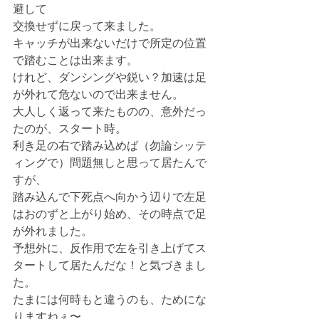
避して
交換せずに戻って来ました。
キャッチが出来ないだけで所定の位置
で踏むことは出来ます。
けれど、ダンシングや鋭い？加速は足
が外れて危ないので出来ません。
大人しく返って来たものの、意外だっ
たのが、スタート時。
利き足の右で踏み込めば（勿論シッテ
ィングで）問題無しと思って居たんで
すが、
踏み込んで下死点へ向かう辺りで左足
はおのずと上がり始め、その時点で足
が外れました。
予想外に、反作用で左を引き上げてス
タートして居たんだな！と気づきまし
た。
たまには何時もと違うのも、ためにな
りますねぇ〜。