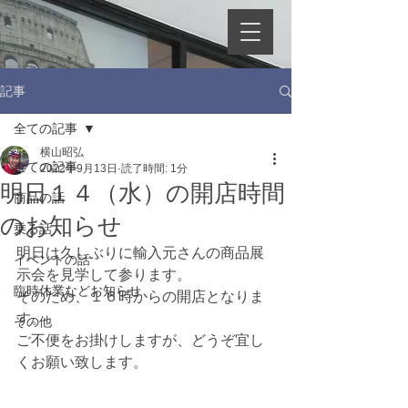
記事
全ての記事
横山昭弘
全ての記事
2022年9月13日
読了時間: 1分
明日１４（水）の開店時間
商品の話
のお知らせ
乗る話
明日は久しぶりに輸入元さんの商品展
イベントの話
示会を見学して参ります。
臨時休業などお知らせ
そのため、１６時からの開店となりま
す。
その他
ご不便をお掛けしますが、どうぞ宜し
くお願い致します。