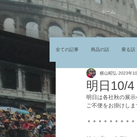
ホーム
HOME
全ての記事
商品の話
乗る話
横山昭弘
2023年1
明日10
明日は各社秋の展示
ご不便をお掛けしま
＊＊＊＊＊＊＊＊＊