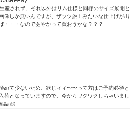
SC/GREEN》
が生産されず、それ以外はリム仕様と同様のサイズ展開
画像しか無いんですが、ザッツ旅！みたいな仕上げが出
ば・・・なのであやかって買おうかな？？？
極めて少ないため、欲じィィ〜〜って方はご予約必須と
入荷となっていますので、今からワクワクしちゃいまし
商品の話