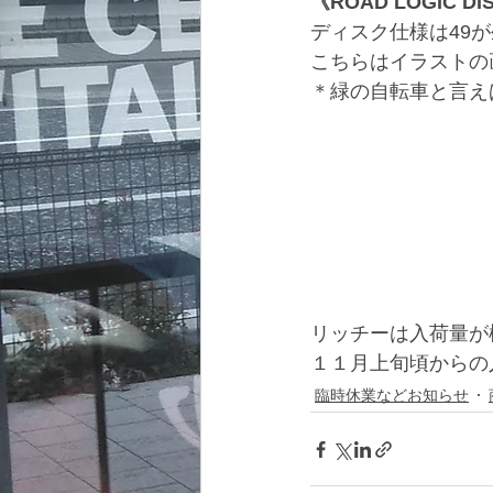
《ROAD LOGIC DI
ディスク仕様は49
こちらはイラストの
＊緑の自転車と言え
リッチーは入荷量が
１１月上旬頃からの
臨時休業などお知らせ