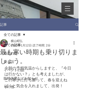
記事
全ての記事
横山昭弘
全ての記事
2025年1月12日
読了時間: 2分
最も寒い時期も乗り切りま
商品の話
しょう。
乗る話
今朝の予想気温からしますと、『今日
イベントの話
は行かない？』とも考えましたが、
臨時休業などお知らせ
この寒さに打ち勝って、春を迎えね
ば！と気合を入れまして、出発！
その他