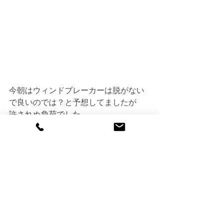
今朝はウィンドブレーカーは脱がない
で良いのでは？と予想してましたが
許されぬ負荷でした。
寒いこの時期も身体を動かして、来た
る良い季節へ向けて身体を整えたいで
すね。
＊今日みたいな走りに付き合って、身
体を壊さぬように気を付けねば！？
また来週ぅぅ。
乗る話
イベントの話